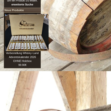
um ein Produkt zu finden.
erweiterte Suche
Neue Produkte
Vorbestellung Whisky-Land
Adventskalender 2026
OHNE Holzbox
99.90€