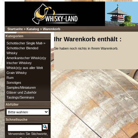
Startseite
»
Katalog
»
Warenkorb
Kategorien
Ihr Warenkorb enthält :
Schottischer Single Malt->
Schottischer Blended
Sie haben noch nichts in Ihrem Warenkorb.
Whisky
Amerikanischer Whisk(e)y
Irischer Whiskey
Whisk(e)y aus aller Welt
Grain Whisky
Rum
Sonstiges
Samples/Miniaturen
Gläser und Zubehör
Tastings/Seminare
Abfüller
Schnellsuche
Verwenden Sie Stichworte,