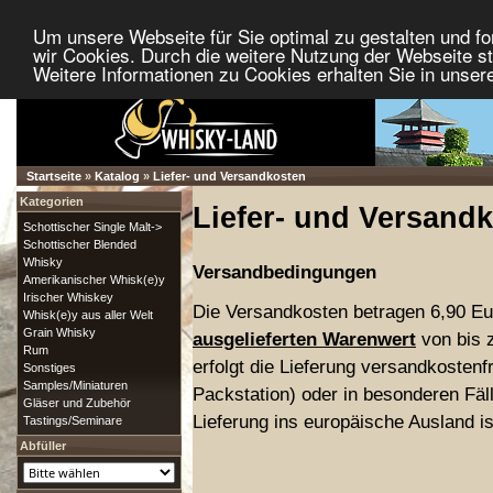
Um unsere Webseite für Sie optimal zu gestalten und f
wir Cookies. Durch die weitere Nutzung der Webseite 
Weitere Informationen zu Cookies erhalten Sie in unser
Startseite
»
Katalog
»
Liefer- und Versandkosten
Kategorien
Liefer- und Versand
Schottischer Single Malt->
Schottischer Blended
Whisky
Versandbedingungen
Amerikanischer Whisk(e)y
Irischer Whiskey
Die Versandkosten betragen 6,90 Eu
Whisk(e)y aus aller Welt
Grain Whisky
ausgelieferten Warenwert
von bis 
Rum
erfolgt die Lieferung versandkostenf
Sonstiges
Samples/Miniaturen
Packstation) oder in besonderen Fäl
Gläser und Zubehör
Lieferung ins europäische Ausland is
Tastings/Seminare
Abfüller