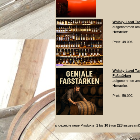
Whisky-Land Tas
aufgenommen am:
Hersteller:
Preis: 49.00€
Whisky-Land Tas
Faßstärken
aufgenommen am:
Hersteller:
Preis: 59.00€
angezeigte neue Produkte:
1
bis
10
(von
228
insgesamt
Copyri