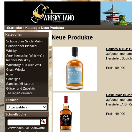
Startseite
»
Katalog
»
Neue Produkte
Kategorien
Neue Produkte
Schottischer Single Malt->
Schottischer Blended
Callisto X 163° P
Whisky
aufgenommen am: F
Amerikanischer Whisk(e)y
Hersteller: Scotc
Irischer Whiskey
Whisk(e)y aus aller Welt
Preis: 99.90€
Grain Whisky
Rum
Sonstiges
Samples/Miniaturen
Gläser und Zubehör
Tastings/Seminare
Cask Islay 10 Ja
aufgenommen am: 
Abfüller
Hersteller: A.D. R
Preis: 49.90€
Schnellsuche
Verwenden Sie Stichworte,