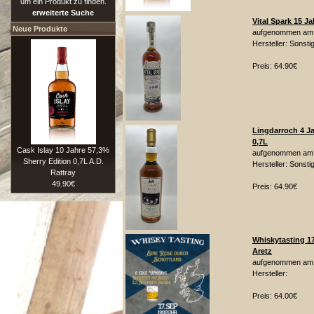
um ein Produkt zu finden.
erweiterte Suche
Vital Spark 15 J
Neue Produkte
aufgenommen am: 
Hersteller: Sonsti
Preis: 64.90€
Lingdarroch 4 J
0,7L
Cask Islay 10 Jahre 57,3%
aufgenommen am: 
Sherry Edition 0,7L A.D.
Hersteller: Sonsti
Rattray
49.90€
Preis: 64.90€
Whiskytasting 1
Aretz
aufgenommen am: 
Hersteller:
Preis: 64.00€