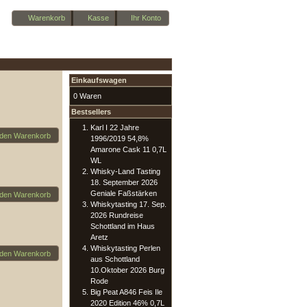
Warenkorb
Kasse
Ihr Konto
Einkaufswagen
0 Waren
Bestsellers
Karl I 22 Jahre
 den Warenkorb
1996/2019 54,8%
Amarone Cask 11 0,7L
WL
Whisky-Land Tasting
18. September 2026
Geniale Faßstärken
 den Warenkorb
Whiskytasting 17. Sep.
2026 Rundreise
Schottland im Haus
Aretz
Whiskytasting Perlen
 den Warenkorb
aus Schottland
10.Oktober 2026 Burg
Rode
Big Peat A846 Feis Ile
2020 Edition 46% 0,7L