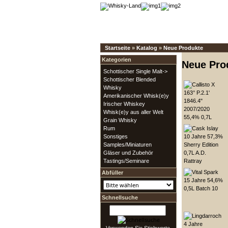
Startseite
»
Katalog
»
Neue Produkte
Kategorien
Neue Pro
Schottischer Single Malt->
Schottischer Blended
Whisky
Amerikanischer Whisk(e)y
Irischer Whiskey
Whisk(e)y aus aller Welt
Grain Whisky
Rum
Sonstiges
Samples/Miniaturen
Gläser und Zubehör
Tastings/Seminare
Abfüller
Schnellsuche