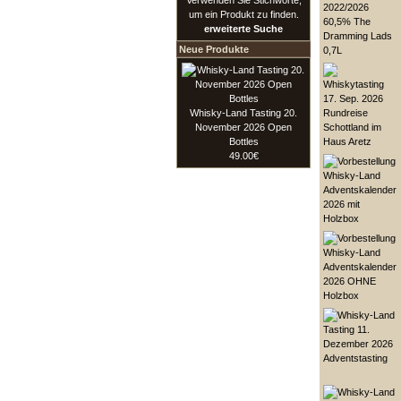
Verwenden Sie Stichworte,
um ein Produkt zu finden.
erweiterte Suche
Neue Produkte
Whisky-Land Tasting 20.
November 2026 Open
Bottles
49.00€