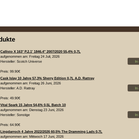
dukte
Callisto X 163° P.2.1' 1846.4" 2007/2020 55,4% 0,7L
aufgenommen am: Freitag 24 Juli, 2026
In
Hersteller: Scotch Universe
Preis: 99.90€
Cask Islay 10 Jahre 57,3% Sherry Edition 0,7L A.D. Rattray
aufgenommen am: Freitag 26 Juni, 2026
In
Hersteller: A.D. Rattray
Preis: 49.90€
Vital Spark 15 Jahre 54,6% 0,5L Batch 10
aufgenommen am: Dienstag 23 Juni, 2026
In
Hersteller: Sonstige
Preis: 64.90€
Lingdarroch 4 Jahre 2022/2026 60,5% The Dramming Lads 0,7L
aufgenommen am: Mittwoch 17 Juni, 2026