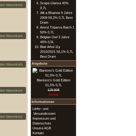
Scapa Glansa 40%
 den Warenkorb
0,7L
Allt-a Bhainne 9 Jahre
2009 59,2% 0,7L Best
Dram
Amrut Triparva Batch 1
50% 0,7L
 den Warenkorb
Belgian Owl 3 Jahre
46% 0,5L
Blair Athol 11y
2010/2021 58,1% 0,7L
Best Dram
Angebote
 den Warenkorb
Blantons's Gold Edition
51,5% 0,7L
129.90€
 den Warenkorb
99.90€
Informationen
Liefer- und
Versandkosten
 den Warenkorb
Impressum und
Datenschutz
Unsere AGB
Kontakt