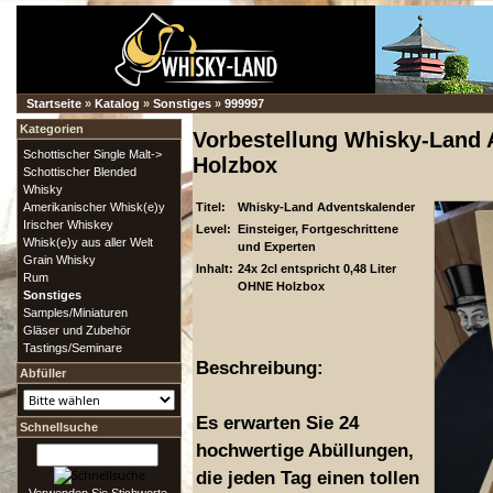
Startseite
»
Katalog
»
Sonstiges
»
999997
Kategorien
Vorbestellung Whisky-Land
Schottischer Single Malt->
Holzbox
Schottischer Blended
Whisky
Amerikanischer Whisk(e)y
Titel:
Whisky-Land Adventskalender
Irischer Whiskey
Level:
Einsteiger, Fortgeschrittene
Whisk(e)y aus aller Welt
und Experten
Grain Whisky
Inhalt:
24x 2cl entspricht 0,48 Liter
Rum
OHNE Holzbox
Sonstiges
Samples/Miniaturen
Gläser und Zubehör
Tastings/Seminare
Beschreibung:
Abfüller
Es erwarten Sie 24
Schnellsuche
hochwertige Abüllungen,
die jeden Tag einen tollen