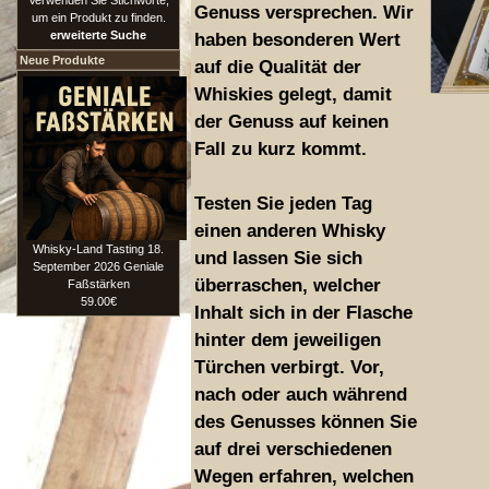
Verwenden Sie Stichworte,
Genuss versprechen. Wir
um ein Produkt zu finden.
erweiterte Suche
haben besonderen Wert
Neue Produkte
auf die Qualität der
Whiskies gelegt, damit
der Genuss auf keinen
Fall zu kurz kommt.
Testen Sie jeden Tag
einen anderen Whisky
Whisky-Land Tasting 18.
und lassen Sie sich
September 2026 Geniale
überraschen, welcher
Faßstärken
59.00€
Inhalt sich in der Flasche
hinter dem jeweiligen
Türchen verbirgt. Vor,
nach oder auch während
des Genusses können Sie
auf drei verschiedenen
Wegen erfahren, welchen