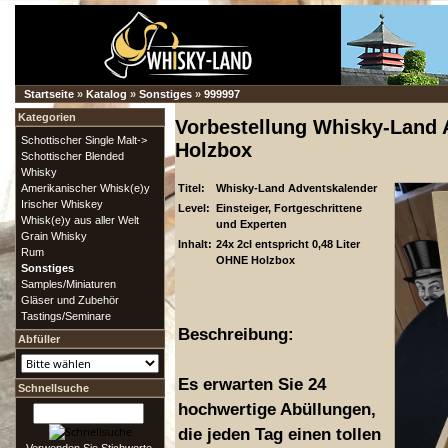
Startseite
»
Katalog
»
Sonstiges
»
999997
Kategorien
Vorbestellung Whisky-Land
Schottischer Single Malt->
Holzbox
Schottischer Blended
Whisky
Amerikanischer Whisk(e)y
Titel:
Whisky-Land Adventskalender
Irischer Whiskey
Level:
Einsteiger, Fortgeschrittene
Whisk(e)y aus aller Welt
und Experten
Grain Whisky
Inhalt:
24x 2cl entspricht 0,48 Liter
Rum
OHNE Holzbox
Sonstiges
Samples/Miniaturen
Gläser und Zubehör
Tastings/Seminare
Beschreibung:
Abfüller
Es erwarten Sie 24
Schnellsuche
hochwertige Abüllungen,
die jeden Tag einen tollen