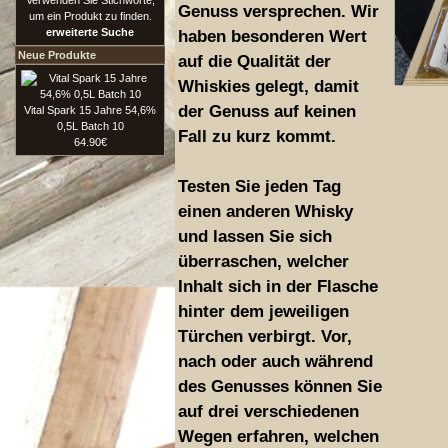
Verwenden Sie Stichworte,
Genuss versprechen. Wir
um ein Produkt zu finden.
erweiterte Suche
haben besonderen Wert
Neue Produkte
auf die Qualität der
Whiskies gelegt, damit
der Genuss auf keinen
Vital Spark 15 Jahre 54,6%
0,5L Batch 10
Fall zu kurz kommt.
64.90€
Testen Sie jeden Tag
einen anderen Whisky
und lassen Sie sich
überraschen, welcher
Inhalt sich in der Flasche
hinter dem jeweiligen
Türchen verbirgt. Vor,
nach oder auch während
des Genusses können Sie
auf drei verschiedenen
Wegen erfahren, welchen