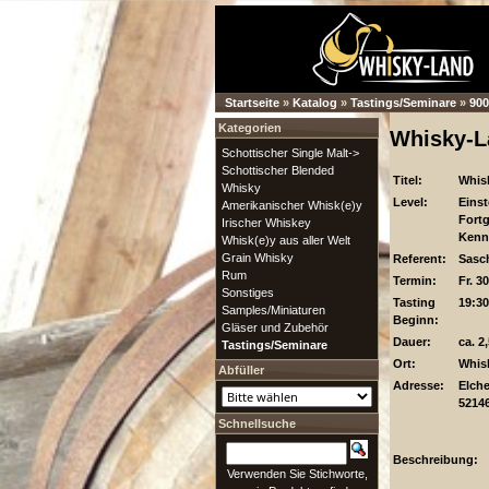
Startseite
»
Katalog
»
Tastings/Seminare
»
900
Kategorien
Whisky-L
Schottischer Single Malt->
Schottischer Blended
Titel:
Whis
Whisky
Level:
Einst
Amerikanischer Whisk(e)y
Fortg
Irischer Whiskey
Kenn
Whisk(e)y aus aller Welt
Grain Whisky
Referent:
Sasc
Rum
Termin:
Fr. 3
Sonstiges
Tasting
19:30
Samples/Miniaturen
Beginn:
Gläser und Zubehör
Dauer:
ca. 2
Tastings/Seminare
Ort:
Whis
Abfüller
Adresse:
Elche
5214
Schnellsuche
Beschreibung:
Verwenden Sie Stichworte,