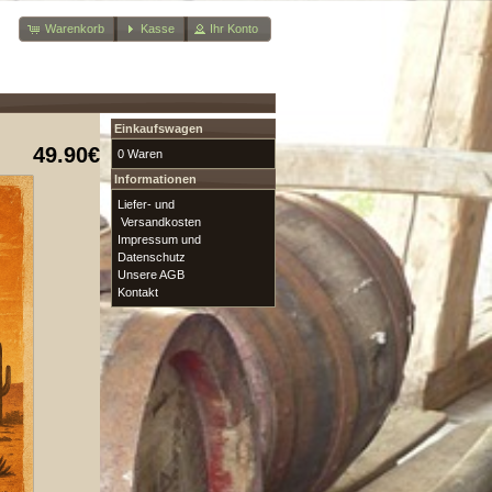
Warenkorb
Kasse
Ihr Konto
Einkaufswagen
49.90€
0 Waren
Informationen
Liefer- und
Versandkosten
Impressum und
Datenschutz
Unsere AGB
Kontakt