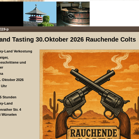
119-p
and Tasting 30.Oktober 2026 Rauchende Colts
ky-Land Verkostung
eiger,
eschrittene und
er
ha
0. Oktober 2026
 Uhr
,5 Stunden
ky-Land
nrather Str. 4
6 Würselen