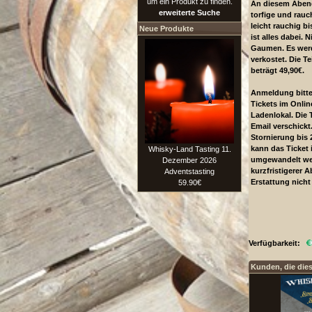
um ein Produkt zu finden.
An diesem Abend
erweiterte Suche
torfige und rauc
leicht rauchig bi
Neue Produkte
ist alles dabei. N
Gaumen. Es wer
verkostet. Die 
beträgt 49,90€.
Anmeldung bitte
Tickets im Onli
Ladenlokal. Die 
Email verschickt.
Stornierung bis 
kann das Ticket 
Whisky-Land Tasting 11.
umgewandelt we
Dezember 2026
kurzfristigerer A
Adventstasting
Erstattung nicht
59.90€
Verfügbarkeit:
Kunden, die die