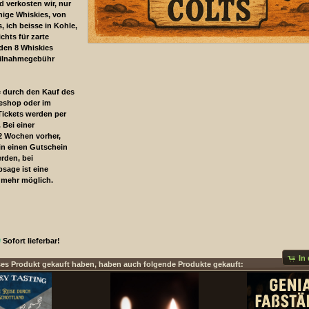
 verkosten wir, nur
hige Whiskies, von
s, ich beisse in Kohle,
ichts für zarte
den 8 Whiskies
Teilnahmegebühr
 durch den Kauf des
neshop oder im
Tickets werden per
 Bei einer
2 Wochen vorher,
in einen Gutschein
rden, bei
bsage ist eine
 mehr möglich.
Sofort lieferbar!
In
ses Produkt gekauft haben, haben auch folgende Produkte gekauft: