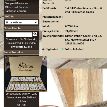
Samples/Miniaturen
Farbstoff:
Gläser und Zubehör
Faß/Finish:
1st Fill Pedro Ximénez Butt &
Tastings/Seminare
2nd Fill Oloroso Casks
Abfüller
Flaschenanzahl:
Besonderheit:
Inhalt:
0,700 Liter
Schnellsuche
Preis je Liter:
71,29 Euro
Inverkehrbringer:
Kirsch Import GmbH und Co.
Verwenden Sie Stichworte,
KG. Mackenstedter Str. 7
um ein Produkt zu finden.
28816 Stuhr/DE
erweiterte Suche
Verfügbarkeit:
Sofort lieferbar!
Neue Produkte
Vorbestellung Whisky-Land
Adventskalender 2026 mit
Holzbox
109.90€