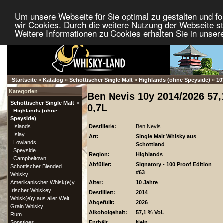
Um unsere Webseite für Sie optimal zu gestalten und f
wir Cookies. Durch die weitere Nutzung der Webseite 
Weitere Informationen zu Cookies erhalten Sie in unser
Startseite
»
Katalog
»
Schottischer Single Malt
»
Highlands (ohne Speyside)
»
10
Kategorien
Ben Nevis 10y 2014/2026 57,
Schottischer Single Malt
->
0,7L
Highlands (ohne
Speyside)
Islands
Destillerie:
Ben Nevis
Islay
Art:
Single Malt Whisky aus
Lowlands
Schottland
Speyside
Region:
Highlands
Campbeltown
Abfüller:
Signatory - 100 Proof Edition
Schottischer Blended
#63
Whisky
Amerikanischer Whisk(e)y
Alter:
10 Jahre
Irischer Whiskey
Destilliert:
2014
Whisk(e)y aus aller Welt
Abgefüllt:
2026
Grain Whisky
Alkoholgehalt:
57,1 % Vol.
Rum
Sonstiges
Enthält
Nein