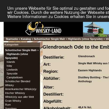
Um unsere Webseite für Sie optimal zu gestalten und f
wir Cookies. Durch die weitere Nutzung der Webseite 
Weitere Informationen zu Cookies erhalten Sie in unser
Startseite
»
Katalog
»
Schottischer Single Malt
»
Highlands (ohne Speyside)
»
10
Kategorien
Glendronach Ode to the Emb
Schottischer Single Malt
->
Highlands (ohne
Destillerie:
Glendronach
Speyside)
Islands
Art:
Single Malt Whisky aus 
Islay
Lowlands
Region:
Eastern Highlands
Speyside
Campbeltown
Abfüller:
Distillery Bottling - The
Schottischer Blended
Anthology
Whisky
Alter:
Amerikanischer Whisk(e)y
Irischer Whiskey
Destilliert:
Whisk(e)y aus aller Welt
Abgefüllt:
Grain Whisky
Rum
Alkoholgehalt:
48,4 % Vol.
Sonstiges