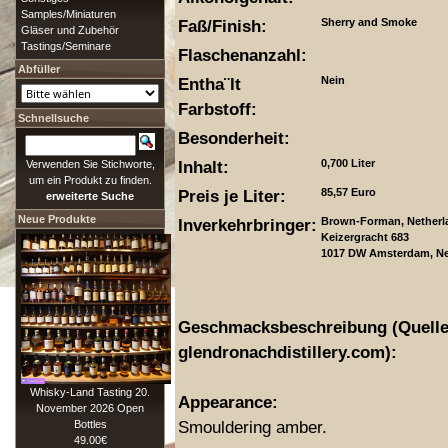
Samples/Miniaturen
Faß/Finish:
Sherry and Smoke
Gläser und Zubehör
Tastings/Seminare
Flaschenanzahl:
Abfüller
Entha¨lt
Nein
Farbstoff:
Schnellsuche
Besonderheit:
Inhalt:
0,700 Liter
Verwenden Sie Stichworte,
um ein Produkt zu finden.
Preis je Liter:
85,57 Euro
erweiterte Suche
Neue Produkte
Inverkehrbringer:
Brown-Forman, Netherla
Keizergracht 683
1017 DW Amsterdam, Ne
Geschmacksbeschreibung (Quelle
glendronachdistillery.com):
Whisky-Land Tasting 20.
Appearance:
November 2026 Open
Smouldering amber.
Bottles
49.00€