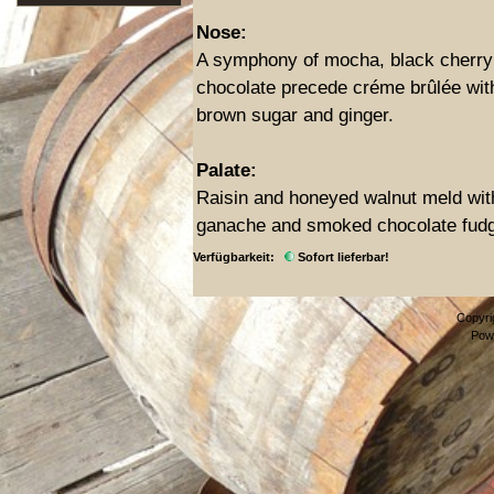
Nose:
A symphony of mocha, black cherry
chocolate precede créme brûlée with
brown sugar and ginger.
Palate:
Raisin and honeyed walnut meld wit
ganache and smoked chocolate fud
Verfügbarkeit:
Sofort lieferbar!
Copyri
Pow