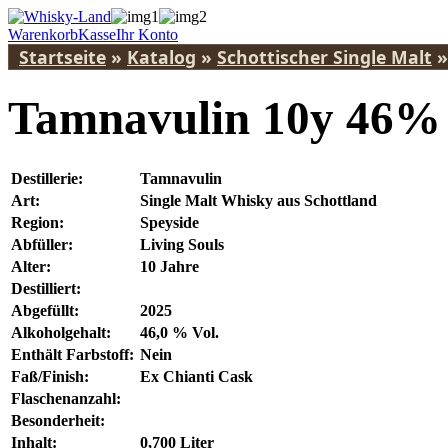
Warenkorb
Kasse
Ihr Konto
Startseite
»
Katalog
»
Schottischer Single Malt
Tamnavulin 10y 46% 
Destillerie:
Tamnavulin
Art:
Single Malt Whisky aus Schottland
Region:
Speyside
Abfüller:
Living Souls
Alter:
10 Jahre
Destilliert:
Abgefüllt:
2025
Alkoholgehalt:
46,0 % Vol.
Enthält Farbstoff:
Nein
Faß/Finish:
Ex Chianti Cask
Flaschenanzahl:
Besonderheit:
Inhalt:
0,700 Liter