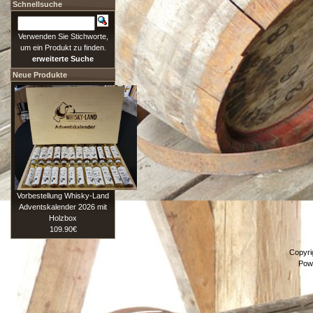
Schnellsuche
Verwenden Sie Stichworte,
um ein Produkt zu finden.
erweiterte Suche
Neue Produkte
Vorbestellung Whisky-Land
Adventskalender 2026 mit
Holzbox
109.90€
Copyri
Pow