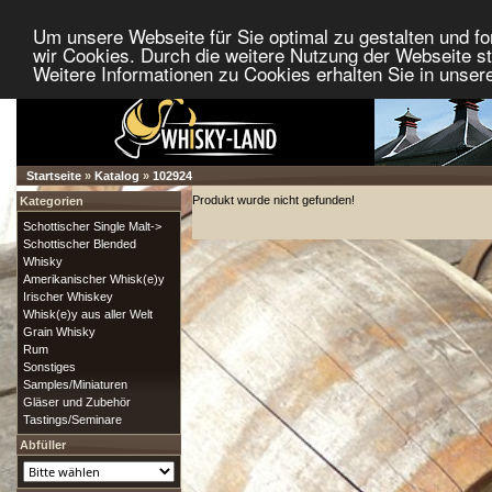
Um unsere Webseite für Sie optimal zu gestalten und f
wir Cookies. Durch die weitere Nutzung der Webseite 
Weitere Informationen zu Cookies erhalten Sie in unser
Startseite
»
Katalog
»
102924
Produkt wurde nicht gefunden!
Kategorien
Schottischer Single Malt->
Schottischer Blended
Whisky
Amerikanischer Whisk(e)y
Irischer Whiskey
Whisk(e)y aus aller Welt
Grain Whisky
Rum
Sonstiges
Samples/Miniaturen
Gläser und Zubehör
Tastings/Seminare
Abfüller