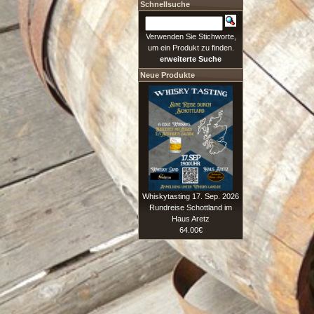
Schnellsuche
Verwenden Sie Stichworte,
um ein Produkt zu finden.
erweiterte Suche
Neue Produkte
Whiskytasting 17. Sep. 2026
Rundreise Schottland im
Haus Aretz
64.00€