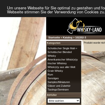
Um unsere Webseite für Sie optimal zu gestalten und f
Webseite stimmen Sie der Verwendung von Cookies zu. 
Startseite
»
Katalog
»
102202-3
Produkt wurde nic
Kategorien
Schottischer Single Malt->
Schottischer Blended
Whisky
Amerikanischer Whisk(e)y
Irischer Whiskey
Whisk(e)y aus aller Welt
Grain Whisky
Rum
Sonstiges
Samples/Miniaturen
Gläser und Zubehör
Tastings/Seminare
Abfüller