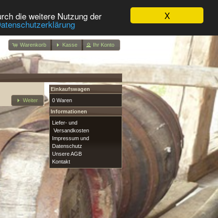
X
rch die weitere Nutzung der
atenschutzerklärung
Warenkorb
Kasse
Ihr Konto
Einkaufswagen
0 Waren
Weiter
Informationen
Liefer- und
Versandkosten
Impressum und
Datenschutz
Unsere AGB
Kontakt