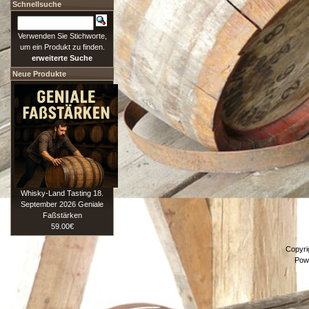
Schnellsuche
Verwenden Sie Stichworte,
um ein Produkt zu finden.
erweiterte Suche
Neue Produkte
Whisky-Land Tasting 18.
September 2026 Geniale
Faßstärken
59.00€
Copyri
Pow