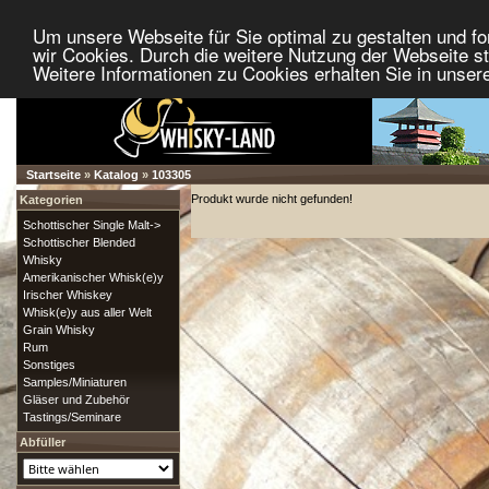
Um unsere Webseite für Sie optimal zu gestalten und f
wir Cookies. Durch die weitere Nutzung der Webseite 
Weitere Informationen zu Cookies erhalten Sie in unser
Startseite
»
Katalog
»
103305
Produkt wurde nicht gefunden!
Kategorien
Schottischer Single Malt->
Schottischer Blended
Whisky
Amerikanischer Whisk(e)y
Irischer Whiskey
Whisk(e)y aus aller Welt
Grain Whisky
Rum
Sonstiges
Samples/Miniaturen
Gläser und Zubehör
Tastings/Seminare
Abfüller