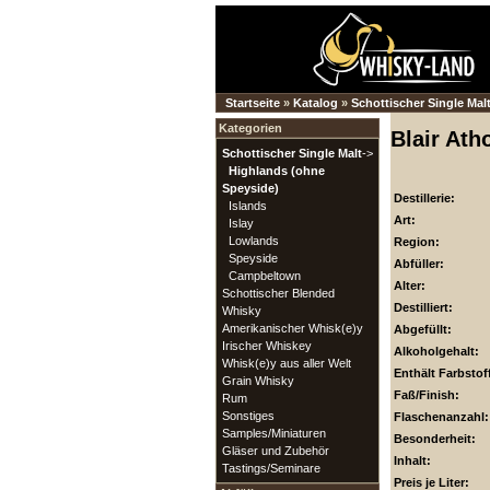
Startseite
»
Katalog
»
Schottischer Single Mal
Kategorien
Blair Ath
Schottischer Single Malt
->
Highlands (ohne
Speyside)
Destillerie:
Islands
Art:
Islay
Lowlands
Region:
Speyside
Abfüller:
Campbeltown
Alter:
Schottischer Blended
Destilliert:
Whisky
Amerikanischer Whisk(e)y
Abgefüllt:
Irischer Whiskey
Alkoholgehalt:
Whisk(e)y aus aller Welt
Enthält Farbstof
Grain Whisky
Faß/Finish:
Rum
Sonstiges
Flaschenanzahl:
Samples/Miniaturen
Besonderheit:
Gläser und Zubehör
Inhalt:
Tastings/Seminare
Preis je Liter: