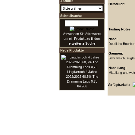
Abfüller
Hersteller:
Schnellsuche
Tasting Notes:
Verwenden Sie Stichworte,
um ein Produkt zu finden.
Nase:
erweiterte Suche
Deutliche Bourbon
Neue Produkte
Gaumen:
Sehr weich, zuglei
Nachklang:
Lingdarroch 4 Jahre
Mittellang und we
2022/2026 60,5% The
Dramming Lads 0,7L
Verfügbarkeit:
64.90€