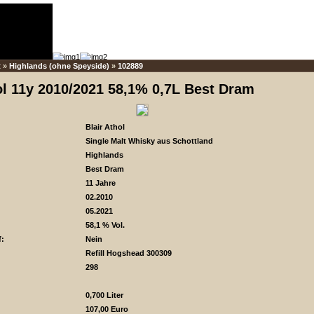
t
»
Highlands (ohne Speyside)
»
102889
ol 11y 2010/2021 58,1% 0,7L Best Dram
Blair Athol
Single Malt Whisky aus Schottland
Highlands
Best Dram
11 Jahre
02.2010
05.2021
58,1 % Vol.
f:
Nein
Refill Hogshead 300309
298
0,700 Liter
107,00 Euro