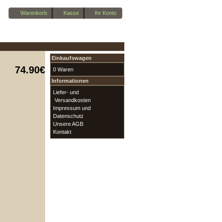
Warenkorb
Kasse
Ihr Konto
Einkaufswagen
74.90€
0 Waren
Informationen
Liefer- und
Versandkosten
Impressum und
Datenschutz
Unsere AGB
Kontakt