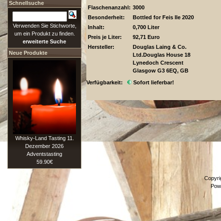
Schnellsuche
Flaschenanzahl:
3000
Besonderheit:
Bottled for Feis Ile 2020
Verwenden Sie Stichworte,
Inhalt:
0,700 Liter
um ein Produkt zu finden.
Preis je Liter:
92,71 Euro
erweiterte Suche
Hersteller:
Douglas Laing & Co.
Neue Produkte
Ltd.
Douglas House 18
Lynedoch Crescent
Glasgow G3 6EQ, GB
Verfügbarkeit:
Sofort lieferbar!
Whisky-Land Tasting 11.
Dezember 2026
Adventstasting
59.90€
Copyri
Pow