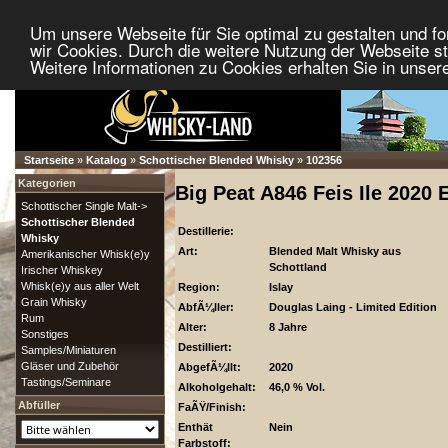
Um unsere Webseite für Sie optimal zu gestalten und f
wir Cookies. Durch die weitere Nutzung der Webseite 
Weitere Informationen zu Cookies erhalten Sie in unser
Startseite
»
Katalog
»
Schottischer Blended Whisky
»
102356
Kategorien
Big Peat A846 Feis Ile 2020 
Schottischer Single Malt->
Schottischer Blended
Destillerie:
Whisky
Art:
Blended Malt Whisky aus
Amerikanischer Whisk(e)y
Schottland
Irischer Whiskey
Whisk(e)y aus aller Welt
Region:
Islay
Grain Whisky
AbfÃ¼ller:
Douglas Laing - Limited Edition
Rum
Alter:
8 Jahre
Sonstiges
Destilliert:
Samples/Miniaturen
Gläser und Zubehör
AbgefÃ¼llt:
2020
Tastings/Seminare
Alkoholgehalt:
46,0 % Vol.
Abfüller
FaÃŸ/Finish:
Enthät
Nein
Farbstoff: