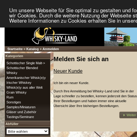
Um unsere Webseite für Sie optimal zu gestalten und f
wir Cookies. Durch die weitere Nutzung der Webseite 
Weitere Informationen zu Cookies erhalten Sie in unser
Startseite
»
Katalog
»
Anmelden
Kategorien
Melden Sie sich an
Schottischer Single Malt->
Schottischer Blended
Neuer Kunde
Whisky
Amerikanischer Whisk(e)y
Irischer Whiskey
Ich bin ein neuer Kunde.
Whisk(e)y aus aller Welt
Durch Ihre Anmeldung bei Whisky-Land sind Sie in der
Grain Whisky
Lage schneller zu bestellen, kennen jederzeit den Status
Rum
Ihrer Bestellungen und haben immer eine aktuelle
Sonstiges
Übersicht über Ihre bisherigen Bestellungen.
Samples/Miniaturen
Gläser und Zubehör
Weiter
Tastings/Seminare
Abfüller