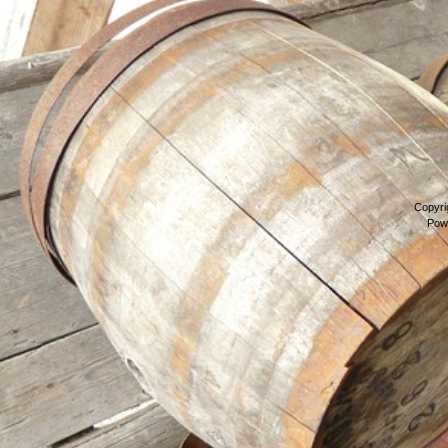
Copyri
Pow