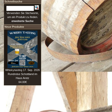
Schnellsuche
Verwenden Sie Stichworte,
um ein Produkt zu finden.
erweiterte Suche
Neue Produkte
Whiskytasting 17. Sep. 2026
Rundreise Schottland im
Haus Aretz
64.00€