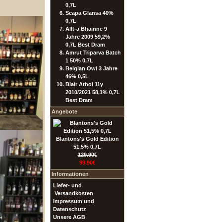
0,7L
Scapa Glansa 40%
0,7L
Allt-a Bhainne 9
Jahre 2009 59,2%
0,7L Best Dram
Amrut Triparva Batch
1 50% 0,7L
Belgian Owl 3 Jahre
46% 0,5L
Blair Athol 11y
2010/2021 58,1% 0,7L
Best Dram
Angebote
Blantons's Gold Edition
51,5% 0,7L
129.90€
99.90€
Informationen
Liefer- und
Versandkosten
Impressum und
Datenschutz
Unsere AGB