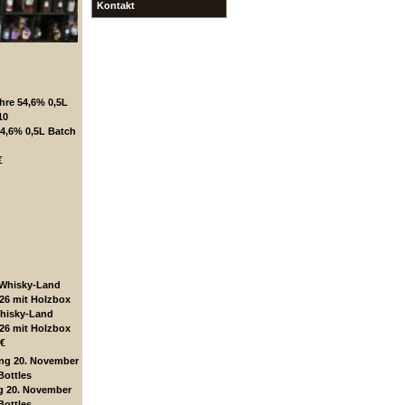
Kontakt
54,6% 0,5L Batch
€
Whisky-Land
26 mit Holzbox
€
g 20. November
Bottles