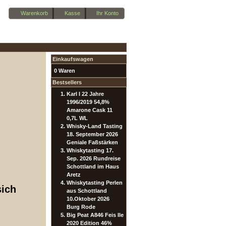
Warenkorb
Kasse
Ihr Konto
Einkaufswagen
0 Waren
Bestsellers
Karl I 22 Jahre
1996/2019 54,8%
Amarone Cask 11
0,7L WL
Whisky-Land Tasting
18. September 2026
Geniale Faßstärken
Whiskytasting 17.
Sep. 2026 Rundreise
Schottland im Haus
Aretz
Whiskytasting Perlen
sich
aus Schottland
10.Oktober 2026
Burg Rode
Big Peat A846 Feis Ile
2020 Edition 46%