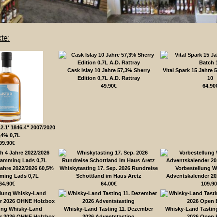
te:
Cask Islay 10 Jahre 57,3% Sherry
Vital Spark 15 Jahre 
Edition 0,7L A.D. Rattray
10
49.90€
64.90
.2.1' 1846.4" 2007/2020
,4% 0,7L
99.90€
Jahre 2022/2026 60,5%
Whiskytasting 17. Sep. 2026 Rundreise
Vorbestellung 
ming Lads 0,7L
Schottland im Haus Aretz
Adventskalender 20
64.90€
64.00€
109.90
ung Whisky-Land
Whisky-Land Tasting 11. Dezember
Whisky-Land Tastin
r 2026 OHNE Holzbox
2026 Adventstasting
2026 Open 