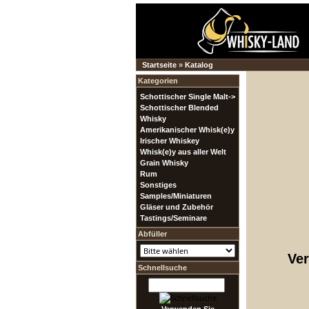
Startseite
»
Katalog
Kategorien
Schottischer Single Malt->
Schottischer Blended
Whisky
Amerikanischer Whisk(e)y
Irischer Whiskey
Whisk(e)y aus aller Welt
Grain Whisky
Rum
Sonstiges
Samples/Miniaturen
Gläser und Zubehör
Tastings/Seminare
Abfüller
Ver
Schnellsuche