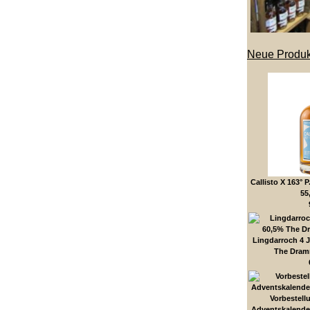
Neue Produk
Callisto X 163° P
55
Lingdarroch 4 
The Dram
Vorbestell
Adventskalende