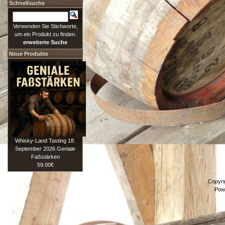
Schnellsuche
Verwenden Sie Stichworte,
um ein Produkt zu finden.
erweiterte Suche
Neue Produkte
Whisky-Land Tasting 18.
September 2026 Geniale
Faßstärken
59.00€
Copyri
Pow