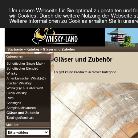
Um unsere Webseite für Sie optimal zu gestalten und f
wir Cookies. Durch die weitere Nutzung der Webseite 
Weitere Informationen zu Cookies erhalten Sie in unser
Startseite
»
Katalog
»
Gläser und Zubehör
Kategorien
Gläser und Zubehör
Schottischer Single Malt->
Schottischer Blended
Es gibt keine Produkte in dieser Kategorie.
Whisky
Amerikanischer Whisk(e)y
Irischer Whiskey
Whisk(e)y aus aller Welt
Grain Whisky
Rum
Sonstiges
Samples/Miniaturen
Gläser und Zubehör
Tastings/Seminare
Abfüller