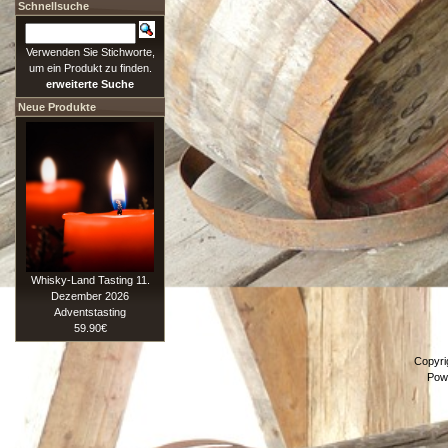
Schnellsuche
Verwenden Sie Stichworte,
um ein Produkt zu finden.
erweiterte Suche
Neue Produkte
Whisky-Land Tasting 11.
Dezember 2026
Adventstasting
59.90€
Copyri
Pow