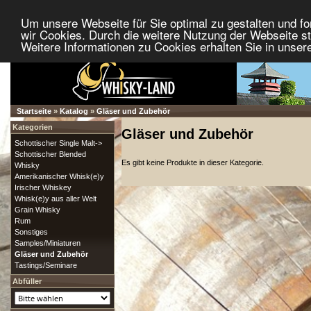
Um unsere Webseite für Sie optimal zu gestalten und f
wir Cookies. Durch die weitere Nutzung der Webseite 
Weitere Informationen zu Cookies erhalten Sie in unser
Startseite
»
Katalog
»
Gläser und Zubehör
Kategorien
Gläser und Zubehör
Schottischer Single Malt->
Schottischer Blended
Es gibt keine Produkte in dieser Kategorie.
Whisky
Amerikanischer Whisk(e)y
Irischer Whiskey
Whisk(e)y aus aller Welt
Grain Whisky
Rum
Sonstiges
Samples/Miniaturen
Gläser und Zubehör
Tastings/Seminare
Abfüller