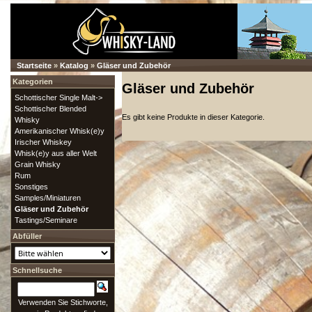
Startseite
»
Katalog
»
Gläser und Zubehör
Kategorien
Gläser und Zubehör
Schottischer Single Malt->
Schottischer Blended
Es gibt keine Produkte in dieser Kategorie.
Whisky
Amerikanischer Whisk(e)y
Irischer Whiskey
Whisk(e)y aus aller Welt
Grain Whisky
Rum
Sonstiges
Samples/Miniaturen
Gläser und Zubehör
Tastings/Seminare
Abfüller
Schnellsuche
Verwenden Sie Stichworte,