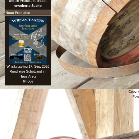
um ein Produkt zu finden.
erweiterte Suche
Neue Produkte
Whiskytasting 17. Sep. 2026
Rundreise Schottland im
Haus Aretz
64.00€
Copyri
Pow