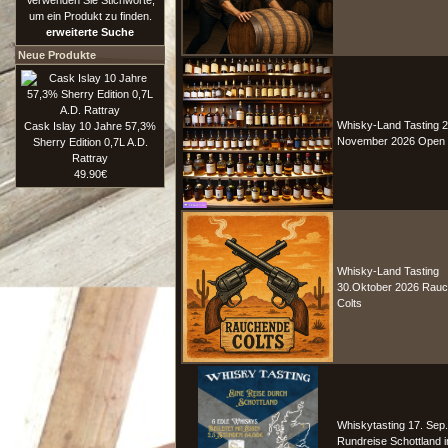
Verwenden Sie Stichworte,
um ein Produkt zu finden.
erweiterte Suche
Neue Produkte
Whisky-Land Tasting 2
Cask Islay 10 Jahre 57,3%
November 2026 Open B
Sherry Edition 0,7L A.D.
Rattray
49.90€
Whisky-Land Tasting
30.Oktober 2026 Rau
Colts
Whiskytasting 17. Sep
Rundreise Schottland 