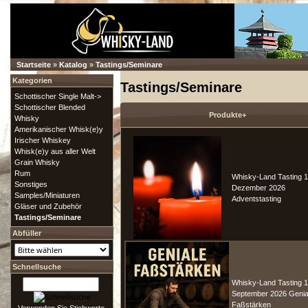
Startseite
»
Katalog
»
Tastings/Seminare
Kategorien
Tastings/Seminare
Schottischer Single Malt->
Schottischer Blended
Produkte+
Whisky
Amerikanischer Whisk(e)y
Irischer Whiskey
Whisk(e)y aus aller Welt
Grain Whisky
Rum
Whisky-Land Tasting 1
Sonstiges
Dezember 2026
Samples/Miniaturen
Adventstasting
Gläser und Zubehör
Tastings/Seminare
Abfüller
Schnellsuche
Whisky-Land Tasting 1
September 2026 Genia
Faßstärken