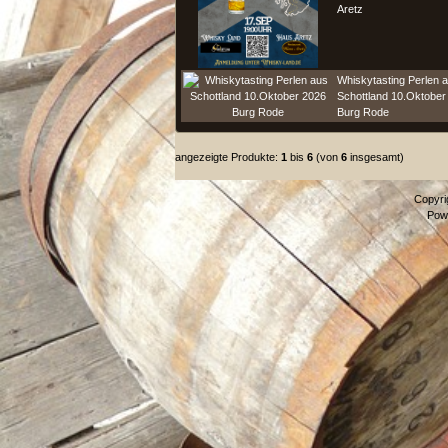
Aretz
Whiskytasting Perlen 
Schottland 10.Oktober
Burg Rode
angezeigte Produkte:
1
bis
6
(von
6
insgesamt)
Copyri
Pow