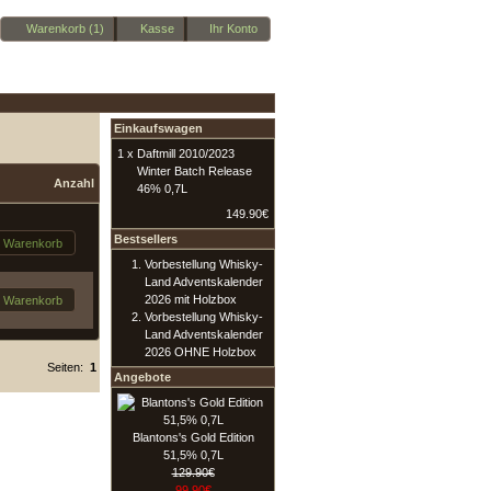
Warenkorb (1)
Kasse
Ihr Konto
Einkaufswagen
1 x
Daftmill 2010/2023
Winter Batch Release
Anzahl
46% 0,7L
149.90€
Bestsellers
n Warenkorb
Vorbestellung Whisky-
Land Adventskalender
2026 mit Holzbox
n Warenkorb
Vorbestellung Whisky-
Land Adventskalender
2026 OHNE Holzbox
Seiten:
1
Angebote
Blantons's Gold Edition
51,5% 0,7L
129.90€
99.90€