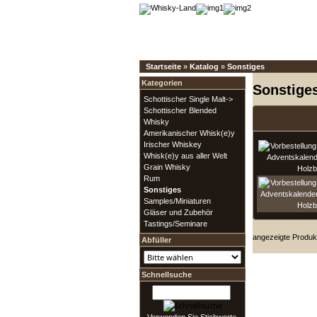
Startseite
»
Katalog
»
Sonstiges
Kategorien
Sonstige
Schottischer Single Malt->
Schottischer Blended
Whisky
Amerikanischer Whisk(e)y
Irischer Whiskey
Whisk(e)y aus aller Welt
Grain Whisky
Rum
Sonstiges
Samples/Miniaturen
Gläser und Zubehör
Tastings/Seminare
angezeigte Produk
Abfüller
Schnellsuche