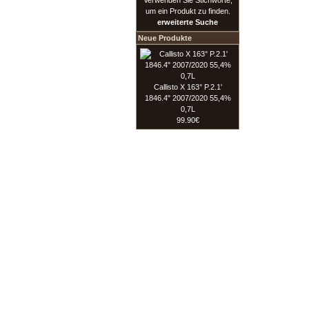
Verwenden Sie Stichworte,
um ein Produkt zu finden.
erweiterte Suche
Neue Produkte
Callisto X 163° P.2.1'
1846.4" 2007/2020 55,4%
0,7L
99.90€