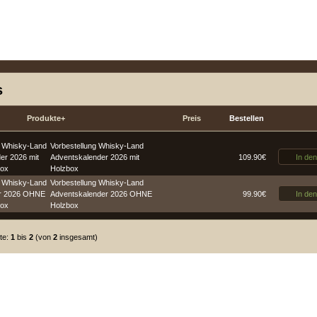
s
Produkte+
Preis
Bestellen
Vorbestellung Whisky-Land
In de
Adventskalender 2026 mit
109.90€
Holzbox
Vorbestellung Whisky-Land
In de
Adventskalender 2026 OHNE
99.90€
Holzbox
te:
1
bis
2
(von
2
insgesamt)