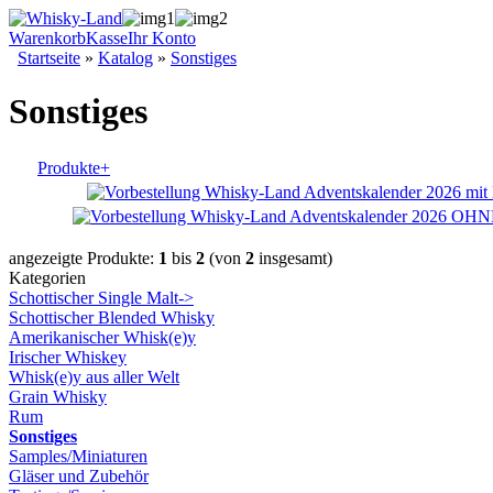
Warenkorb
Kasse
Ihr Konto
Startseite
»
Katalog
»
Sonstiges
Sonstiges
Produkte+
angezeigte Produkte:
1
bis
2
(von
2
insgesamt)
Kategorien
Schottischer Single Malt->
Schottischer Blended Whisky
Amerikanischer Whisk(e)y
Irischer Whiskey
Whisk(e)y aus aller Welt
Grain Whisky
Rum
Sonstiges
Samples/Miniaturen
Gläser und Zubehör