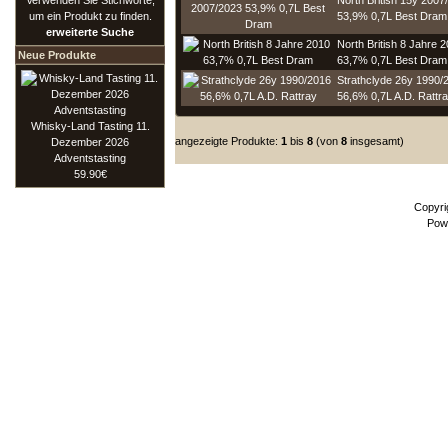
Verwenden Sie Stichworte,
North British 15y 2007
um ein Produkt zu finden.
53,9% 0,7L Best Dram
erweiterte Suche
North British 8 Jahre 
Neue Produkte
63,7% 0,7L Best Dram
Strathclyde 26y 1990/
56,6% 0,7L A.D. Rattr
Whisky-Land Tasting 11.
angezeigte Produkte:
1
bis
8
(von
8
insgesamt)
Dezember 2026
Adventstasting
59.90€
Copyri
Pow