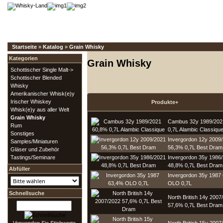
Startseite
»
Katalog
»
Grain Whisky
Kategorien
Grain Whisky
Schottischer Single Malt->
Schottischer Blended
Whisky
Amerikanischer Whisk(e)y
Irischer Whiskey
Produkte+
Whisk(e)y aus aller Welt
Grain Whisky
Cambus 32y 1989/202
Rum
0,7L Alambic Classiqu
Sonstiges
Invergordon 12y 2009
Samples/Miniaturen
56,3% 0,7L Best Dram
Gläser und Zubehör
Tastings/Seminare
Invergordon 35y 1986
48,8% 0,7L Best Dram
Abfüller
Invergordon 35y 1987
OLO 0,7L
Schnellsuche
North British 14y 2007
57,6% 0,7L Best Dram