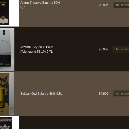
Amrut Triparva Batch 1 50%
In de
129.90€
0,7L
Armorik 12y 2008 Pour
In de
76.90€
l'Allemagne 55,1% 0,7L
In de
Belgian Owl 3 Jahre 46% 0,5L
54.90€