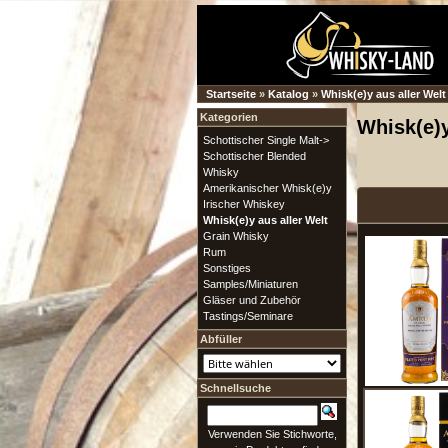
Startseite
»
Katalog
»
Whisk(e)y aus aller Welt
Kategorien
Whisk(e)y
Schottischer Single Malt->
Schottischer Blended
Whisky
Amerikanischer Whisk(e)y
Irischer Whiskey
Whisk(e)y aus aller Welt
Grain Whisky
Rum
Sonstiges
Samples/Miniaturen
Gläser und Zubehör
Tastings/Seminare
Abfüller
Schnellsuche
Verwenden Sie Stichworte,