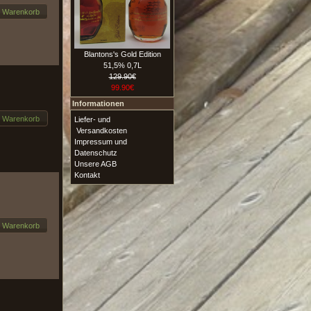
n Warenkorb
Blantons's Gold Edition
51,5% 0,7L
129.90€
99.90€
Informationen
n Warenkorb
Liefer- und
Versandkosten
Impressum und
Datenschutz
Unsere AGB
Kontakt
n Warenkorb