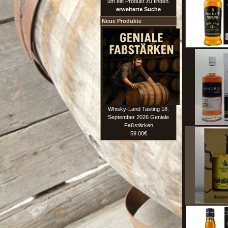
um ein Produkt zu finden.
erweiterte Suche
Neue Produkte
Whisky-Land Tasting 18.
September 2026 Geniale
Faßstärken
59.00€