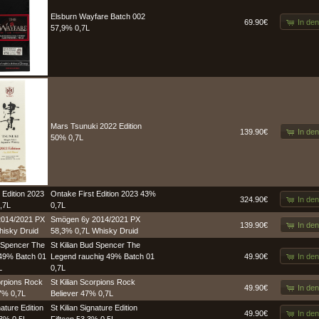
Elsburn Wayfare Batch 002
In de
69.90€
57,9% 0,7L
Mars Tsunuki 2022 Edition
In de
139.90€
50% 0,7L
Ontake First Edition 2023 43%
In de
324.90€
0,7L
Smögen 6y 2014/2021 PX
In de
139.90€
58,3% 0,7L Whisky Druid
St Kilian Bud Spencer The
In de
Legend rauchig 49% Batch 01
49.90€
0,7L
St Kilian Scorpions Rock
In de
49.90€
Believer 47% 0,7L
St Kilian Signature Edition
In de
49.90€