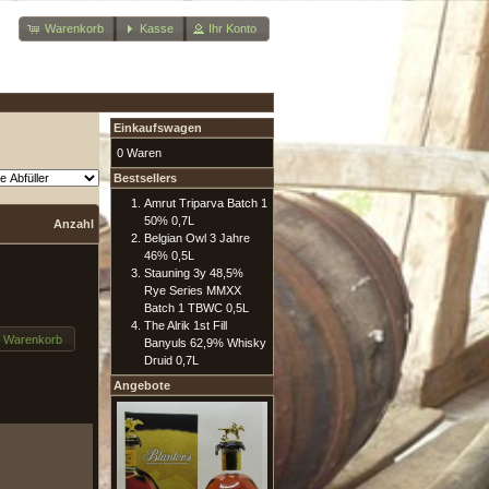
Warenkorb
Kasse
Ihr Konto
Einkaufswagen
0 Waren
Bestsellers
Amrut Triparva Batch 1
50% 0,7L
Anzahl
Belgian Owl 3 Jahre
46% 0,5L
Stauning 3y 48,5%
Rye Series MMXX
Batch 1 TBWC 0,5L
The Alrik 1st Fill
n Warenkorb
Banyuls 62,9% Whisky
Druid 0,7L
Angebote