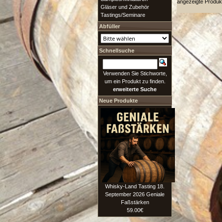
angezeigte Produk
Gläser und Zubehör
Tastings/Seminare
Abfüller
Schnellsuche
Verwenden Sie Stichworte,
um ein Produkt zu finden.
erweiterte Suche
Neue Produkte
Whisky-Land Tasting 18.
September 2026 Geniale
Faßstärken
59.00€