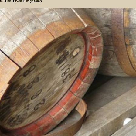
te:
1
bis
1
(von
1
insgesamt)