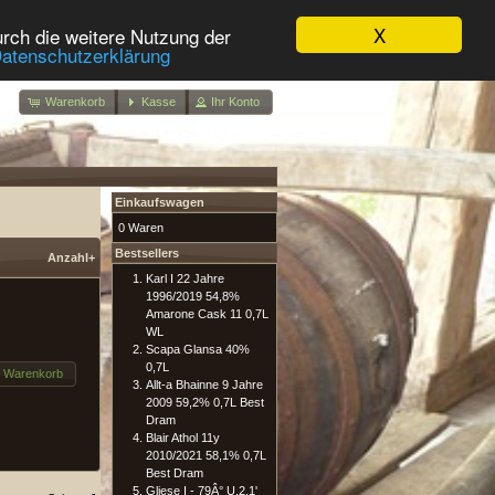
X
rch die weitere Nutzung der
atenschutzerklärung
Warenkorb
Kasse
Ihr Konto
Einkaufswagen
0 Waren
Bestsellers
Anzahl+
Karl I 22 Jahre
1996/2019 54,8%
Amarone Cask 11 0,7L
WL
Scapa Glansa 40%
0,7L
n Warenkorb
Allt-a Bhainne 9 Jahre
2009 59,2% 0,7L Best
Dram
Blair Athol 11y
2010/2021 58,1% 0,7L
Best Dram
Gliese I - 79Â° U.2.1'