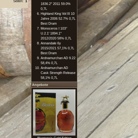
Seiten:
1
1836.2" 2011 59.0%
0,7L
Highland King Vol III 10
Jahre 2006 52.7% 0,7L
Best Dram
Monoceros I 103°
U.2.1' 1894.1"
2012/2020 58% 0,7L
Annandale 6y
2015/2021 57,1% 0,7L
Best Dram
Ardnamurchan AD 9.22
58,4% 0,7L
Ardnamurchan AD
Cask Strength Release
58,1% 0,7L
Angebote