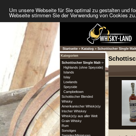
Um unsere Webseite für Sie optimal zu gestalten und f
Webseite stimmen Sie der Verwendung von Cookies zu. 
Startseite
»
Katalog
»
Schottischer Single Mal
Kategorien
Schottisc
Schottischer Single Malt
->
Highlands (ohne Speyside)
Islands
Islay
Lowlands
Speyside
Campbeltown
Schottischer Blended
Whisky
Amerikanischer Whisk(e)y
Irischer Whiskey
Whisk(e)y aus aller Welt
Grain Whisky
Rum
Sonstiges
Samples/Miniaturen