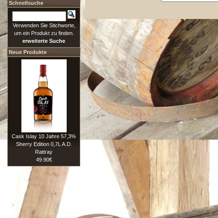
Schnellsuche
Verwenden Sie Stichworte,
um ein Produkt zu finden.
erweiterte Suche
Neue Produkte
Cask Islay 10 Jahre 57,3%
Sherry Edition 0,7L A.D.
Rattray
49.90€