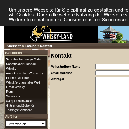
Um unsere Webseite für Sie optimal zu gestalten und f
wir Cookies. Durch die weitere Nutzung der Webseite 
Weitere Informationen zu Cookies erhalten Sie in unser
Startseite
»
Katalog
»
Kontakt
Kategorien
Kontakt
Schottischer Single Malt->
Schottischer Blended
Vollständiger Name:
Whisky
eMail-Adresse:
Amerikanischer Whisk(e)y
Irischer Whiskey
Anfrage:
Whisk(e)y aus aller Welt
Grain Whisky
Rum
Sonstiges
Samples/Miniaturen
Gläser und Zubehör
Tastings/Seminare
Abfüller